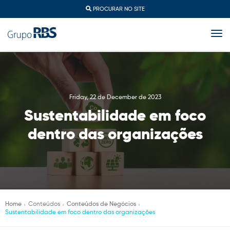
PROCURAR NO SITE
togg
Friday, 22 de December de 2023
Sustentabilidade em foco
dentro das organizações
Home
Conteúdos
Conteúdos de Negócios
Sustentabilidade em foco dentro das organizações