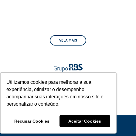
VEJA MAIS
A gente vive junto.
Utilizamos cookies para melhorar a sua
experiência, otimizar o desempenho,
acompanhar suas interações em nosso site e
personalizar o conteúdo.
Recusar Cookies
Aceitar Cookies
© 2022 Grupo RBS - A Gente Vive Junto.
RELAÇÃO COM INVESTIDORES