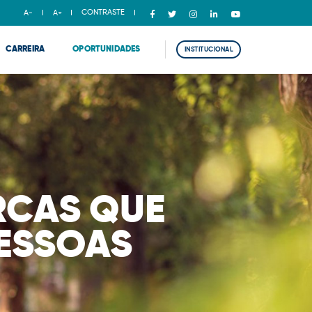
CONTRASTE
A-
A+
CARREIRA
OPORTUNIDADES
INSTITUCIONAL
RCAS QUE
PESSOAS