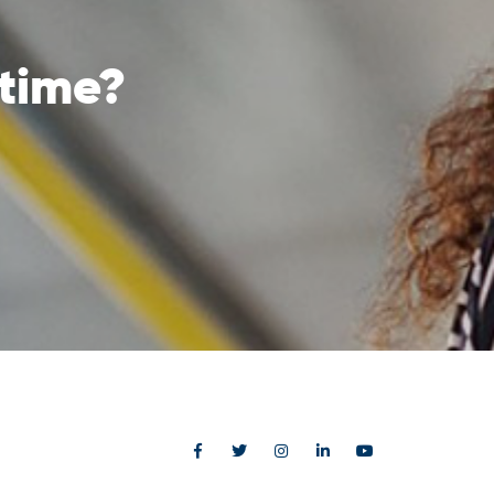
 time?