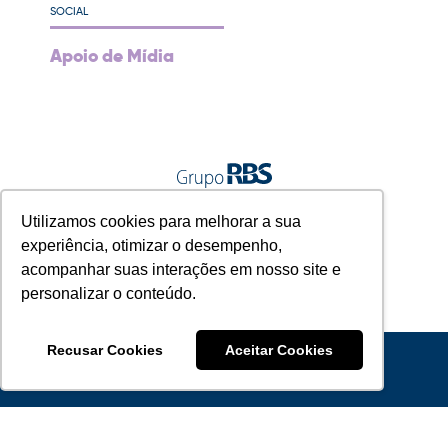
SOCIAL
Apoio de Mídia
A gente vive junto.
Utilizamos cookies para melhorar a sua
experiência, otimizar o desempenho,
acompanhar suas interações em nosso site e
personalizar o conteúdo.
Recusar Cookies
Aceitar Cookies
© 2022 Grupo RBS - A Gente Vive Junto.
RELAÇÃO COM INVESTIDORES