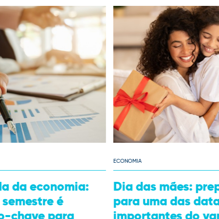
ECONOMIA
mães: prepare-se
Principais tendênc
a das datas mais
compras para 202
tes do varejo