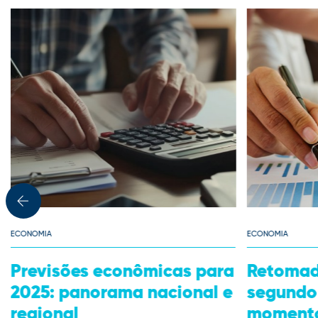
ECONOMIA
ECONOMIA
Retomada da economia:
Dia das 
segundo semestre é
para um
momento-chave para
importan