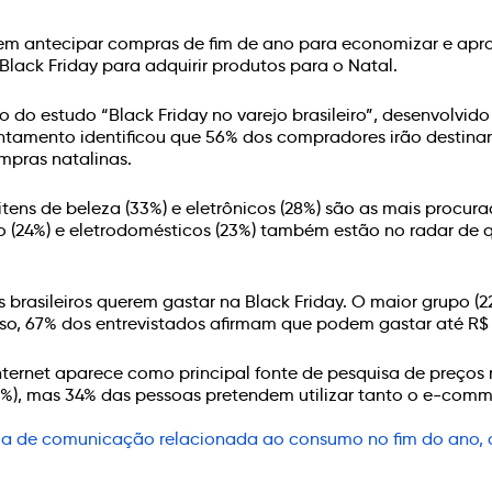
rem antecipar compras de fim de ano para economizar e apro
Black Friday para adquirir produtos para o Natal.
 do estudo “Black Friday no varejo brasileiro”, desenvolvido
ntamento identificou que 56% dos compradores irão destin
ompras natalinas.
itens de beleza (33%) e eletrônicos (28%) são as mais procura
 (24%) e eletrodomésticos (23%) também estão no radar de q
brasileiros querem gastar na Black Friday. O maior grupo (
isso, 67% dos entrevistados afirmam que podem gastar até R$ 
ernet aparece como principal fonte de pesquisa de preços na
1%), mas 34% das pessoas pretendem utilizar tanto o e-commer
égia de comunicação relacionada ao consumo no fim do ano,