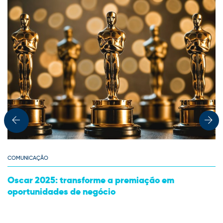
COMUNICAÇÃO
5: transforme a premiação em
Amcham Go T
ades de negócio
Ambev, Orac
expansão