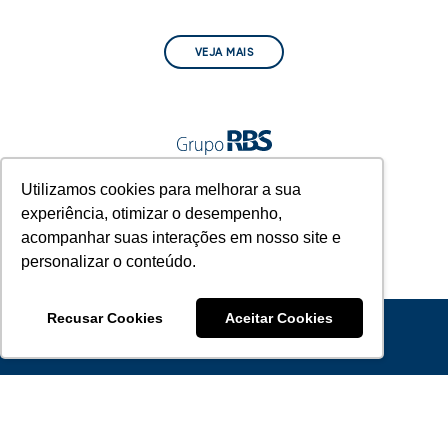
VEJA MAIS
A gente vive junto.
Utilizamos cookies para melhorar a sua
experiência, otimizar o desempenho,
acompanhar suas interações em nosso site e
personalizar o conteúdo.
Recusar Cookies
Aceitar Cookies
© 2022 Grupo RBS - A Gente Vive Junto.
RELAÇÃO COM INVESTIDORES