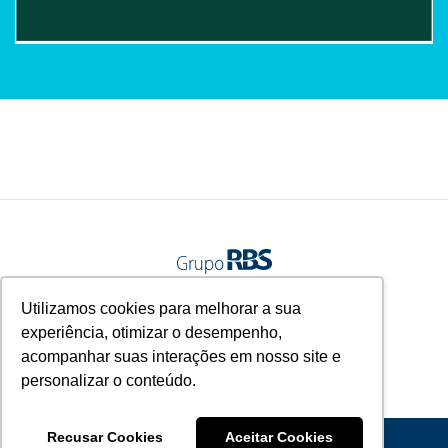
A gente vive junto.
Utilizamos cookies para melhorar a sua
experiência, otimizar o desempenho,
acompanhar suas interações em nosso site e
personalizar o conteúdo.
Recusar Cookies
Aceitar Cookies
© 2022 Grupo RBS - A Gente Vive Junto.