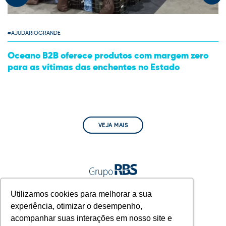
#AJUDARIOGRANDE
Oceano B2B oferece produtos com margem zero
para as vítimas das enchentes no Estado
VEJA MAIS
A gente vive junto.
Utilizamos cookies para melhorar a sua
experiência, otimizar o desempenho,
acompanhar suas interações em nosso site e