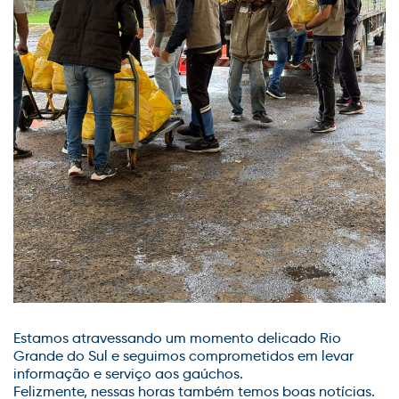
Estamos atravessando um momento d
elicado
Rio
Grande do Sul e seguimos comprometidos em levar
informação e serviço aos gaúchos.
Felizmente, nessas horas também temos boas notícias.