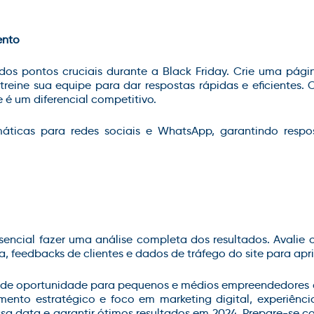
ento
os pontos cruciais durante a Black Friday. Crie uma pági
treine sua equipe para dar respostas rápidas e eficientes
e é um diferencial competitivo.
áticas para redes sociais e WhatsApp, garantindo resp
essencial fazer uma análise completa dos resultados. Avalie
, feedbacks de clientes e dados de tráfego do site para ap
ande oportunidade para pequenos e médios empreendedores 
nto estratégico e foco em marketing digital, experiência 
ssa data e garantir ótimos resultados em 2024. Prepare-se 