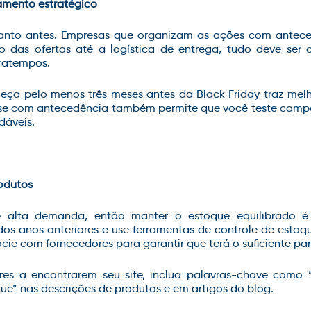
amento estratégico
anto antes. Empresas que organizam as ações com antec
ção das ofertas até a logística de entrega, tudo deve se
ratempos.
ça pelo menos três meses antes da Black Friday traz mel
se com antecedência também permite que você teste campa
dáveis.
rodutos
 alta demanda, então manter o estoque equilibrado é e
 dos anos anteriores e use ferramentas de controle de estoqu
ie com fornecedores para garantir que terá o suficiente para
res a encontrarem seu site, inclua palavras-chave como 
ue” nas descrições de produtos e em artigos do blog.