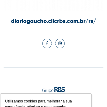
diariogaucho.clicrbs.com.br/rs/
A gente vive junto.
Utilizamos cookies para melhorar a sua
experiência, otimizar o desempenho,