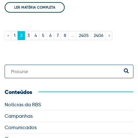
LER MATÉRIA COMPLETA
‹
1
2
3
4
5
6
7
8
...
2405
2406
›
Conteúdos
Notícias da RBS
Campanhas
Comunicados