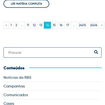
LER MATÉRIA COMPLETA
‹
1
2
...
11
12
13
14
15
16
17
...
2405
2406
›
Conteúdos
Notícias da RBS
Campanhas
Comunicados
Cases