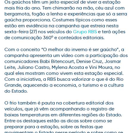
Os gaúchos têm um jeito especial de viver a estação
mais fria do ano. Tem chimarrão na mão, céu azul com
bergamota, fogão a lenha e experiências que só a serra
gaúcha proporciona. Costumes típicos como esses
estão em evidência na campanha que estreia nesta
sexta-feira (27) nos veículos do
Grupo RBS
e terá ações
de comunicação 360º e conteúdos editoriais.
Com o conceito “O melhor do inverno é ser gaúcho”, a
campanha apresenta um vídeo com a participação dos
comunicadores Babi Bitencourt, Denise Cruz, Josmar
Leite, Juliano Castro, Mylena Acosta e Vini Moura, no
qual eles mostram como vivem esta estação especial.
Com a iniciativa, a RBS busca valorizar o que é do Rio
Grande, aquecendo a economia, o turismo e a cultura
do Estado.
O frio também é pauta na cobertura editorial dos
veículos, que já vêm acompanhando o registro de
baixas temperaturas em diferentes regiões do Estado.
Entre os destaques estão as dicas sobre como se
preparar para a estação, sobre as festas que
movimentam o Estado nesse período e sobre como se