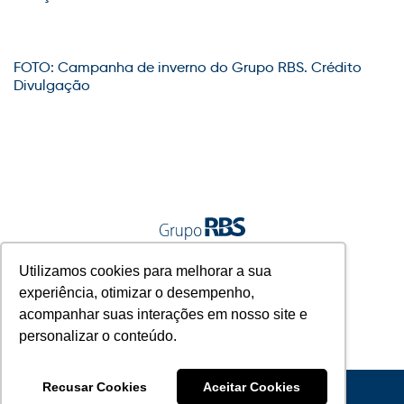
FOTO:
Campanha de inverno do Grupo RBS. Crédito
Divulgação
A gente vive junto.
Utilizamos cookies para melhorar a sua
experiência, otimizar o desempenho,
acompanhar suas interações em nosso site e
personalizar o conteúdo.
Recusar Cookies
Aceitar Cookies
© 2022 Grupo RBS - A Gente Vive Junto.