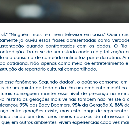
sil." "Ninguém mais tem nem televisor em casa."
Quem circu
amente já ouviu essas frases apresentadas como verdades
sustentação quando confrontadas com os dados.
O Rio
contradição. Trata-se de um estado onde a digitalização
o e o consumo de conteúdo online faz parte da rotina. Ai
ida cotidiana. Não apenas como meio de entretenimento
e 
strução de repertório cultural compartilhado.
ar esse fenômeno. Segundo dados
*
, o gaúcho consome, em
 mais de um quinto de todo o dia. Em um ambiente midiáti
lturais conseguem manter esse nível de presença na roti
eio restrito às gerações mais velhas também não resiste à 
 alcançou
95%
dos Baby Boomers,
95%
da Geração X,
86%
d
ença entre gerações existe, mas está longe de represent
inua sendo um dos raros meios capazes de atravessar faix
s que, em outros ambientes, vivem experiências cada vez ma