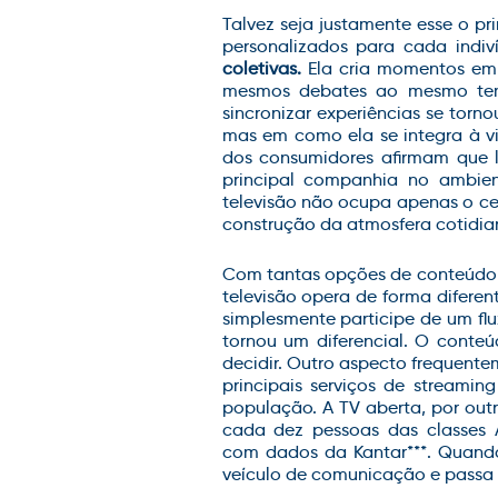
Talvez seja justamente esse o pri
personalizados para cada indiv
coletivas.
Ela cria momentos em 
mesmos debates ao mesmo tem
sincronizar experiências se torno
mas em como ela se integra à v
dos consumidores afirmam que l
principal companhia no ambie
televisão não ocupa apenas o ce
construção da atmosfera cotidian
Com tantas opções de conteúdo 
televisão opera de forma diferen
simplesmente participe de um flu
tornou um diferencial.
O
conteú
decidir.
Outro aspecto frequentem
principais serviços de streamin
população. A TV aberta, por out
cada dez pessoas das classes 
com
dados da Kantar
**
*.
Quando 
veículo de comunicação e passa a