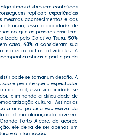
os algoritmos distribuem conteúdos
conseguem replicar:
experiências
os mesmos acontecimentos e aos
 atenção, essa capacidade de
enas no que as pessoas assistem,
ealizada pelo Coletivo
Tsuru
,
50%
r em casa,
48%
a consideram sua
 realizam outras atividades. A
acompanha rotinas e participa da
sistir pode se tornar um desafio.
A
ecisão e permite que o espectador
formacional, essa simplicidade se
dor, eliminando a dificuldade de
ocratização cultural. Assinar os
o para uma parcela expressiva da
 ela continua alcançando nove em
Grande Porto Alegre
, de acordo
ão, ele deixa de ser apenas um
tura e à informação.