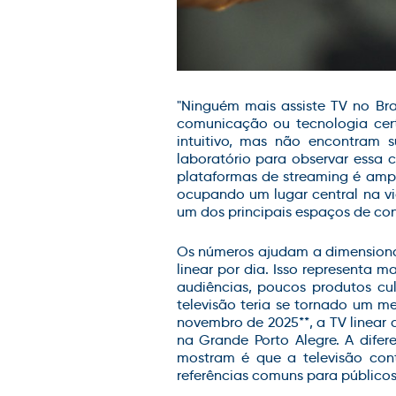
"Ninguém mais assiste TV no Bra
comunicação ou tecnologia cert
intuitivo, mas
não
encontram 
laboratório para observar essa 
plataformas de streaming é ampl
ocupando um lugar central na v
um dos principais espaços de con
Os números ajudam a dimension
linear por dia. Isso representa
audiências, poucos produtos cu
televisão teria se tornado um m
novembro de 2025
**
, a TV linear
na Grande Porto Alegre. A difer
mostram é que a televisão cont
referências comuns para público