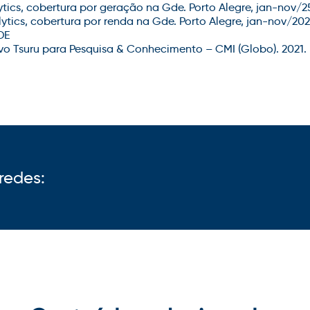
tics
, cobertura por geração na
Gde
. Porto Alegre,
jan-nov
/2
ytics
, cobertura por renda na
Gde
. Porto Alegre,
jan-nov
/202
DE
ivo
Tsuru
para Pesquisa & Conhecimento – CMI (Globo). 2021.
redes: