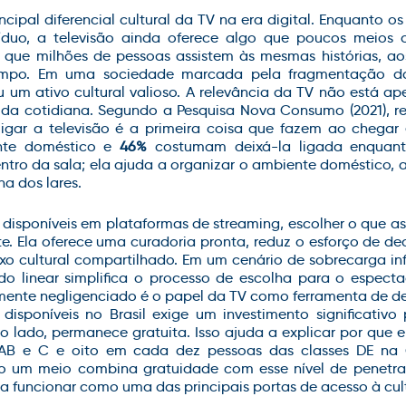
ncipal diferencial cultural da TV na era digital. Enquanto 
íduo, a televisão ainda oferece algo que poucos meios 
que milhões de pessoas assistem às mesmas histórias, a
po. Em uma sociedade marcada pela fragmentação da
u um ativo cultural valioso.
A relevância da TV não está ap
ida cotidiana. Segundo a Pesquisa Nova Consumo (2021), r
igar a televisão é a primeira coisa que fazem ao chega
nte doméstico e
46%
costumam deixá-la ligada enquanto
ntro da sala; ela ajuda a organizar o ambiente doméstico, 
a dos lares.
disponíveis
em plataformas de streaming
, escolher o que as
te. Ela oferece uma curadoria pronta, reduz o esforço de d
xo cultural compartilhado. Em um cenário de sobrecarga in
do linear simplifica o processo de escolha para o especta
ente negligenciado é o papel da TV como ferramenta de dem
g disponíveis no Brasil exige um investimento significativ
ro lado, permanece gratuita. Isso ajuda a explicar por que
AB e C e oito em cada dez pessoas das classes DE na 
um meio combina gratuidade com esse nível de penetraç
 funcionar como uma das principais portas de acesso à cul