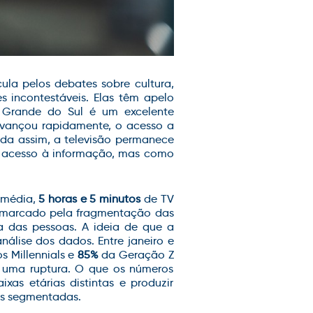
la pelos debates sobre cultura,
 incontestáveis. Elas têm apelo
 Grande do Sul é um excelente
 avançou rapidamente, o acesso a
nda assim, a televisão permanece
acesso à informação
, mas como
 média,
5 horas e 5 minutos
de TV
co marcado pela fragmentação das
na das pessoas.
A ideia de que a
análise dos dados.
Entre
janeiro e
os
Millennials
e
85%
da Geração Z
ar uma ruptura. O que os números
as etárias distintas e produzir
is segmentadas.