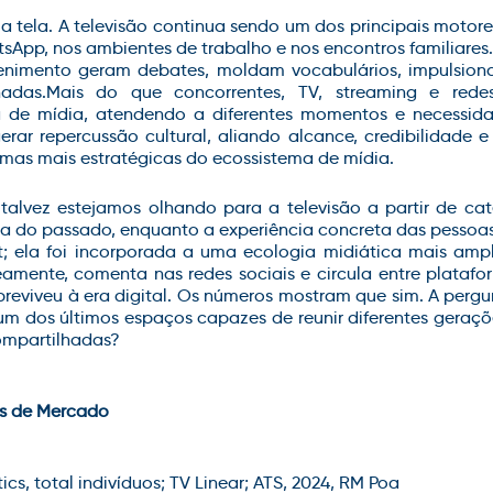
a tela.
A televisão continua sendo um dos principais motor
sApp, nos ambientes de trabalho e nos encontros familiares.
retenimento geram debates, moldam vocabulários, impulsi
hadas.
Mais do que concorrentes, TV, streaming e red
 de mídia, atendendo a diferentes momentos e necessid
ar repercussão cultural, aliando alcance, credibilidade e
mas mais estratégicas do ecossistema de mídia.
alvez estejamos olhando para a televisão a partir de cat
 do passado, enquanto a experiência concreta das pessoas 
; ela foi incorporada a uma ecologia midiática mais amp
neamente, comenta nas redes sociais e circula entre plataf
breviveu à era digital. Os números mostram que sim. A pergu
dos últimos espaços capazes de reunir diferentes gerações,
compartilhadas?
ts de Mercado
tics
, total indivíduos; TV Linear; ATS, 2024, RM
Poa