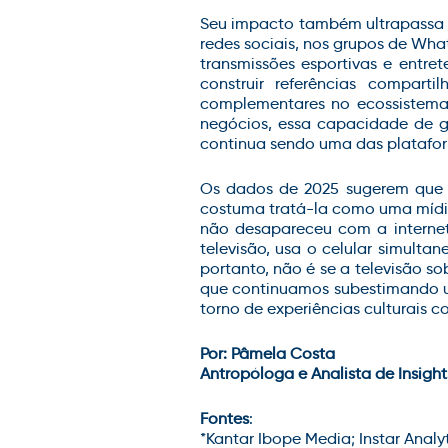
Seu impacto também ultrapassa 
redes sociais, nos grupos de What
transmissões esportivas e ent
construir referências compartil
complementares no ecossistema
negócios, essa capacidade de ger
continua sendo uma das platafor
Os dados de 2025 sugerem que t
costuma tratá-la como uma mídia
não desapareceu com a internet
televisão, usa o celular simulta
portanto, não é se a televisão so
que continuamos subestimando um 
torno de experiências culturais 
Por: Pâmela Costa
Antropóloga e Analista de Insigh
Fontes
:
*
Kantar Ibope Media; Instar
Analy