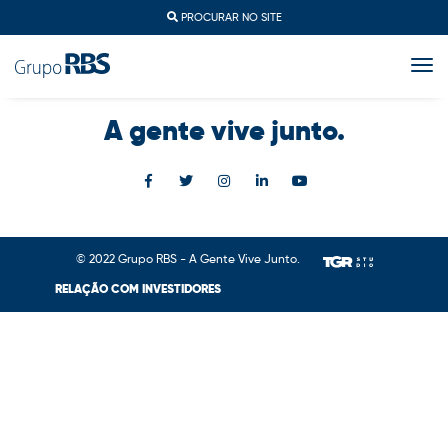
PROCURAR NO SITE
togg
A gente vive junto.
© 2022 Grupo RBS - A Gente Vive Junto.
RELAÇÃO COM INVESTIDORES