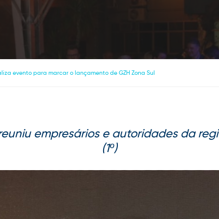
aliza evento para marcar o lançamento de GZH Zona Sul
reuniu empresários e autoridades da regi
(1º)