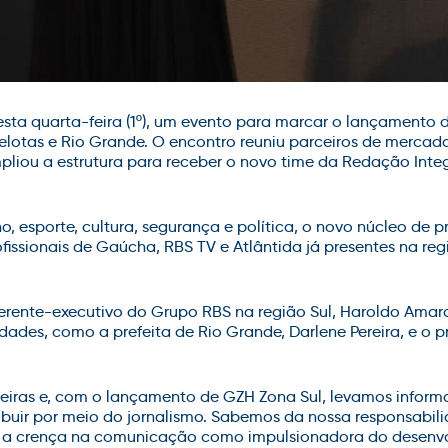
esta quarta-feira (1º), um evento para marcar o lançamento
Pelotas e Rio Grande. O encontro reuniu parceiros de mercad
pliou a estrutura para receber o novo time da Redação Inte
 esporte, cultura, segurança e política, o novo núcleo de 
fissionais de Gaúcha, RBS TV e Atlântida já presentes na reg
erente-executivo do Grupo RBS na região Sul, Haroldo Amara
ades, como a prefeita de Rio Grande, Darlene Pereira, e o p
nteiras e, com o lançamento de GZH Zona Sul, levamos infor
ibuir por meio do jornalismo. Sabemos da nossa responsabil
s a crença na comunicação como impulsionadora do desenvo