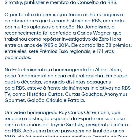
Sirotsky, publisher e membro do Conselho da RBS.
O ponto alto da premiação foram as homenagens a
colaboradores que fizeram história na RBS, marcado
por muitos aplausos e emoção. No Jornalismo, o
reconhecimento foi conferido a Carlos Wagner, que
trabalhou como repórter investigativo de Zero Hora
entre os anos de 1983 a 2014. Ele contabiliza 38 prêmios,
entre eles, sete Prêmios Esso regionais, e 17 livros
publicados.
No Entretenimento, a homenageada foi Alice Urbim,
peça fundamental na cena cultural gaúcha. Em quase
quatro décadas, somando distintas passagens
pela RBS, esteve à frente de inúmeras iniciativas na RBS
TV, como Histórias Curtas, Curtas Gaúchos, Anonymus
Gourmet, Galpão Crioulo e Patrola.
Um vídeo homenageou Ruy Carlos Ostermann, que
recebeu a distinção especial do Esporte em sua casa
direto das mãos de Jayme Sirotsky, presidente emérito
da RBS. Após uma breve passagem no final dos anos
1960, ele foi contratado para chefiar o Esporte de Zero