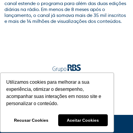
canal estende o programa para além das duas edições
diárias na rádio. Em menos de 8 meses após o
lançamento, o canal já somava mais de 35 mil inscritos
e mais de 14 milhões de visualizações dos conteúdos.
A gente vive junto.
Utilizamos cookies para melhorar a sua
experiência, otimizar o desempenho,
acompanhar suas interações em nosso site e
personalizar o conteúdo.
Recusar Cookies
Aceitar Cookies
© 2022 Grupo RBS - A Gente Vive Junto.
RELAÇÃO COM INVESTIDORES