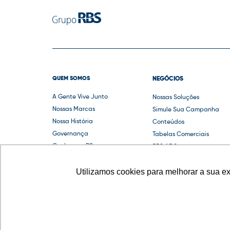
QUEM SOMOS
NEGÓCIOS
A Gente Vive Junto
Nossas Soluções
Nossas Marcas
Simule Sua Campanha
Nossa História
Conteúdos
Governança
Tabelas Comerciais
Conheça o RS
RBS ADS
Guias e Compliance
Utilizamos cookies para melhorar a sua e
© 2022 Grupo RBS - A Gente Vive Junto.