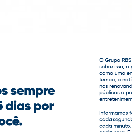
O Grupo RBS 
sobre isso, o
como uma em
tempo, a not
os sempre
nos renovand
públicos a pa
entretenimen
5 dias por
Informamos f
ocê.
cada segundo
cada minuto.