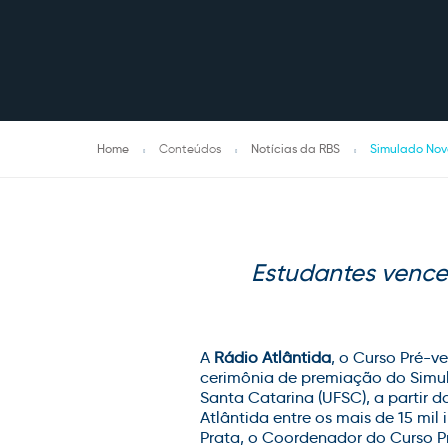
Home
Conteúdos
Notícias da RBS
Simulado Nov
Estudantes venced
A
Rádio Atlântida
, o Curso Pré-v
cerimônia de premiação do Simul
Santa Catarina (UFSC), a partir d
Atlântida entre os mais de 15 mi
Prata, o Coordenador do Curso Pr