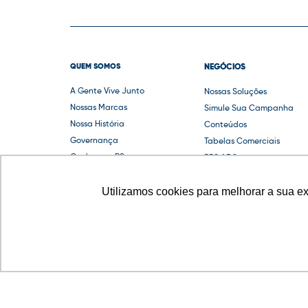
QUEM SOMOS
NEGÓCIOS
A Gente Vive Junto
Nossas Soluções
Nossas Marcas
Simule Sua Campanha
Nossa História
Conteúdos
Governança
Tabelas Comerciais
Conheça o RS
RBS ADS
Guias e Compliance
Utilizamos cookies para melhorar a sua e
© 2022 Grupo RBS - A Gente Vive Junto.