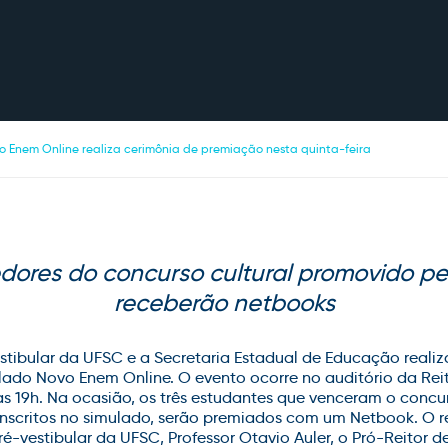
o Enem Online realiza cerimônia de premiação nesta quinta-feira
ores do concurso cultural promovido pe
receberão netbooks
estibular da UFSC e a Secretaria Estadual de Educação realiza
ado Novo Enem Online. O evento ocorre no auditório da Reit
as 19h. Na ocasião, os três estudantes que venceram o concur
l inscritos no simulado, serão premiados com um Netbook. O r
é-vestibular da UFSC, Professor Otavio Auler, o Pró-Reitor d