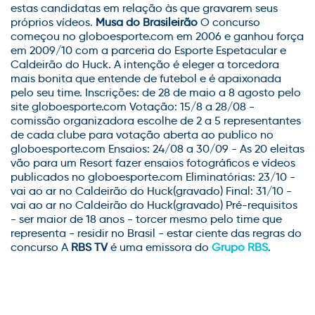
estas candidatas em relação às que gravarem seus
próprios vídeos.
Musa do Brasileirão
O concurso
começou no globoesporte.com em 2006 e ganhou força
em 2009/10 com a parceria do Esporte Espetacular e
Caldeirão do Huck. A intenção é eleger a torcedora
mais bonita que entende de futebol e é apaixonada
pelo seu time. Inscrições: de 28 de maio a 8 agosto pelo
site globoesporte.com Votação: 15/8 a 28/08 -
comissão organizadora escolhe de 2 a 5 representantes
de cada clube para votação aberta ao publico no
globoesporte.com Ensaios: 24/08 a 30/09 - As 20 eleitas
vão para um Resort fazer ensaios fotográficos e vídeos
publicados no globoesporte.com Eliminatórias: 23/10 -
vai ao ar no Caldeirão do Huck(gravado) Final: 31/10 -
vai ao ar no Caldeirão do Huck(gravado) Pré-requisitos
- ser maior de 18 anos - torcer mesmo pelo time que
representa - residir no Brasil - estar ciente das regras do
concurso A
RBS TV
é uma emissora do
Grupo RBS
.