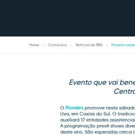
Home
Conteúdos
Notícias da RBS
Pioneiro reali
Evento que vai benef
Centro
O
Pioneiro
promove neste sábado (
Uva, em Caxias do Sul. O tradicio
auxiliará 17 entidades assistenciai
A programação prevê shows divers
deste ano. São esperadas cerca d