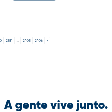
0
2381
...
2405
2406
›
A gente vive junto.