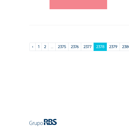
‹
1
2
...
2375
2376
2377
2378
2379
238