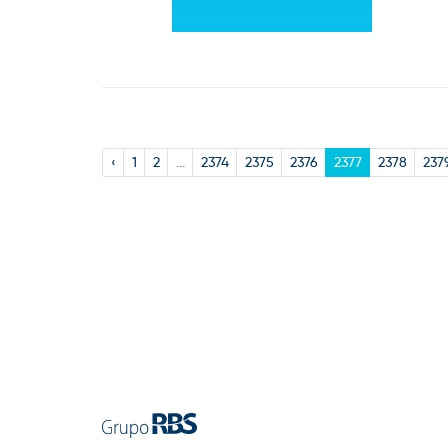
‹
1
2
...
2374
2375
2376
2377
2378
237